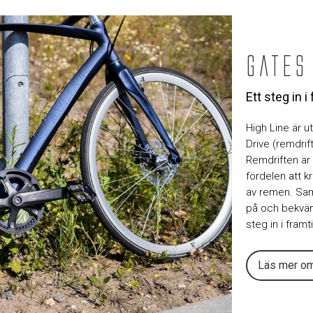
Gates
Ett steg in 
High Line är u
Drive (remdrif
Remdriften är 
fördelen att k
av remen. Samt
på och bekväm 
steg in i framt
Läs mer om