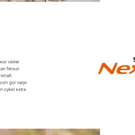
xus växlar
 kan Nexus
inimalt
som gör varje
in cykel extra