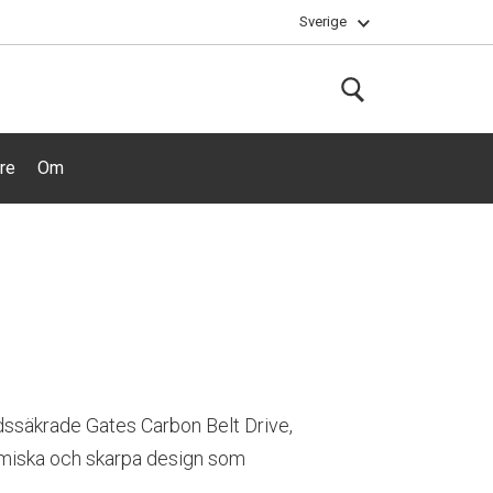
Sverige
are
Om
idssäkrade Gates Carbon Belt Drive,
namiska och skarpa design som