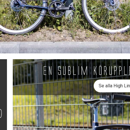
En sublim körupp
Se alla High Li
d