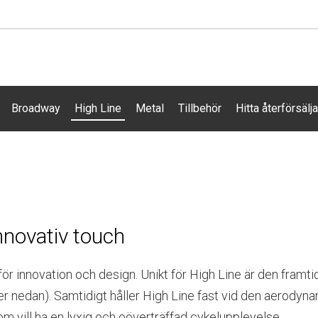
Broadway
High Line
Metal
Tillbehör
Hitta återförsälj
nnovativ touch
r innovation och design. Unikt för High Line är den framt
mer nedan). Samtidigt håller High Line fast vid den aerody
m vill ha en lyxig och oöverträffad cykelupplevelse.