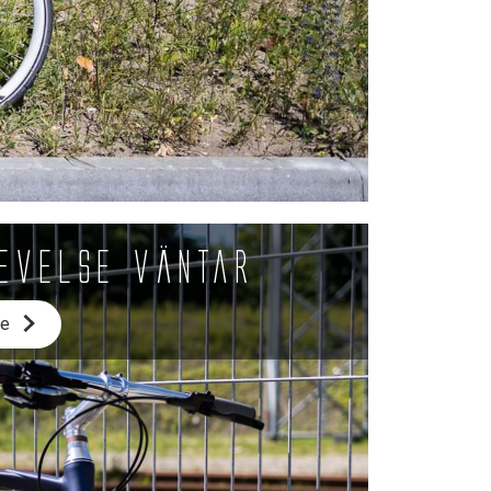
levelse väntar
ne