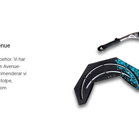
venue
behör. Vi har
 en Avenue-
ommenderar vi
tolpe,
e om
.