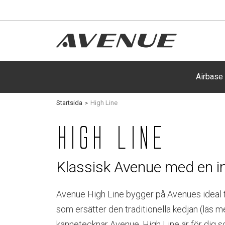
Airbase
Startsida
High Line
High Line
Klassisk Avenue med en i
Avenue High Line bygger på Avenues ideal fö
som ersätter den traditionella kedjan (läs 
kännetecknar Avenue. High Line är för dig so