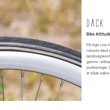
Däck
Bike Attitu
På High Line h
robusta däck 
landsvägskörni
gummi i slitba
punkteringar.
är både säkra